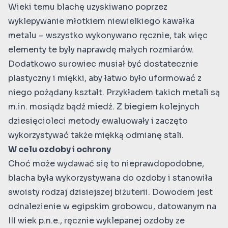
Wieki temu blachę uzyskiwano poprzez
wyklepywanie młotkiem niewielkiego kawałka
metalu – wszystko wykonywano ręcznie, tak więc
elementy te były naprawdę małych rozmiarów.
Dodatkowo surowiec musiał być dostatecznie
plastyczny i miękki, aby łatwo było uformować z
niego pożądany kształt. Przykładem takich metali są
m.in. mosiądz bądź miedź. Z biegiem kolejnych
dziesięcioleci metody ewaluowały i zaczęto
wykorzystywać także miękką odmianę stali.
W celu ozdoby i ochrony
Choć może wydawać się to nieprawdopodobne,
blacha była wykorzystywana do ozdoby i stanowiła
swoisty rodzaj dzisiejszej biżuterii. Dowodem jest
odnalezienie w egipskim grobowcu, datowanym na
III wiek p.n.e., ręcznie wyklepanej ozdoby ze